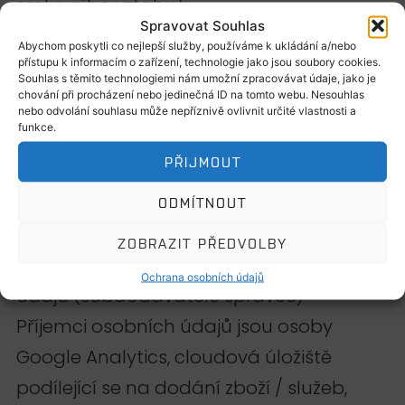
smluvního vztahu).
Spravovat Souhlas
po dobu, než je odvolán souhlas se
Abychom poskytli co nejlepší služby, používáme k ukládání a/nebo
zpracováním osobních údajů pro účely
přístupu k informacím o zařízení, technologie jako jsou soubory cookies.
Souhlas s těmito technologiemi nám umožní zpracovávat údaje, jako je
marketingu, nejdéle 20 let, jsou-li osobní
chování při procházení nebo jedinečná ID na tomto webu. Nesouhlas
nebo odvolání souhlasu může nepříznivě ovlivnit určité vlastnosti a
údaje zpracovávány na základě
funkce.
souhlasu.
PŘIJMOUT
Po uplynutí doby uchovávání osobních
ODMÍTNOUT
údajů správce osobní údaje vymaže.
ZOBRAZIT PŘEDVOLBY
V.
Příjemci osobních
Ochrana osobních údajů
údajů (subdodavatelé správce)
Příjemci osobních údajů jsou osoby
Google Analytics, cloudová úložiště
podílející se na dodání zboží / služeb,