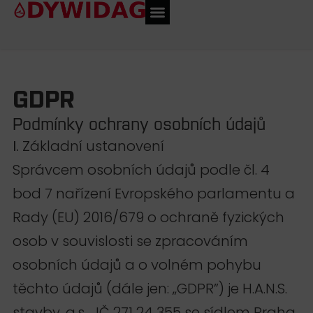
GDPR
Podmínky ochrany osobních údajů
I.
Základní ustanovení
Správcem osobních údajů podle čl. 4
bod 7 nařízení Evropského parlamentu a
Rady (EU) 2016/679 o ochraně fyzických
osob v souvislosti se zpracováním
osobních údajů a o volném pohybu
těchto údajů (dále jen: „GDPR”) je H.A.N.S.
stavby, a.s. , IČ 271 24 355 se sídlem Praha